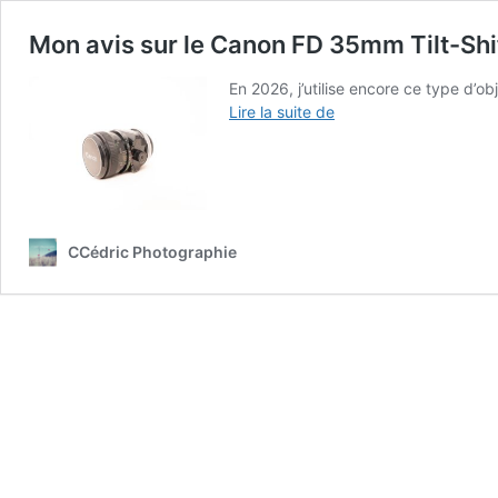
Mon avis sur le Canon FD 35mm Tilt-Shift
En 2026, j’utilise encore ce type d’ob
Mon
Lire la suite de
avis
sur
le
Canon
FD
35mm
CCédric Photographie
Tilt-
Shift
:
un
objectif
unique