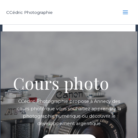
Aller
au
CCédric Photographie
contenu
Cours photo
CCédric Photographie propose à Annecy des
cours photo que vous souhaitiez apprendre la
photographie numérique ou découvrir le
développement argentique