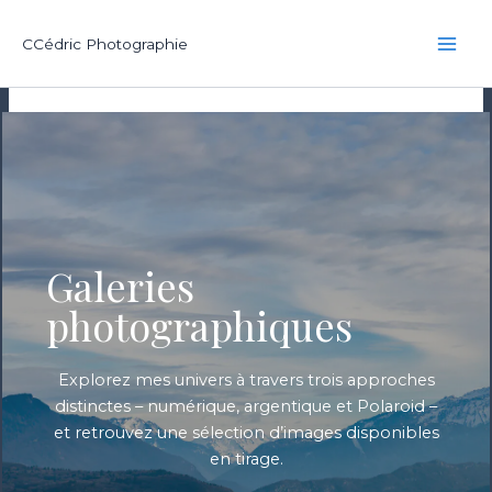
Aller
au
CCédric Photographie
contenu
Galeries
photographiques
Explorez mes univers à travers trois approches
distinctes – numérique, argentique et Polaroid –
et retrouvez une sélection d’images disponibles
en tirage.