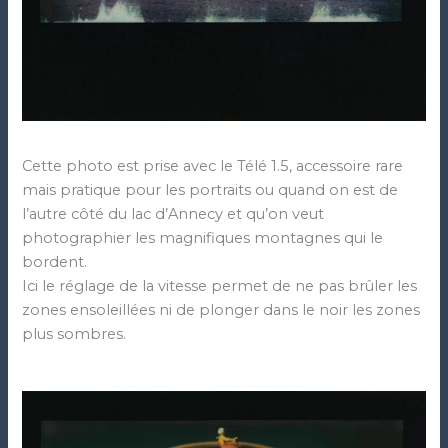
Cette photo est prise avec le Télé 1.5, accessoire rare
mais pratique pour les portraits ou quand on est de
l’autre côté du lac d’Annecy et qu’on veut
photographier les magnifiques montagnes qui le
bordent.
Ici le réglage de la vitesse permet de ne pas brûler les
zones ensoleillées ni de plonger dans le noir les zones
plus sombres.