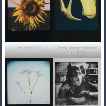
Rayon de soleil
Do you wanna make tea at
the BBC ?