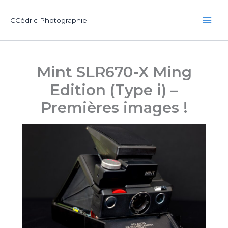
Aller
au
CCédric Photographie
contenu
Mint SLR670-X Ming
Edition (Type i) –
Premières images !