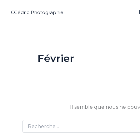
Aller
au
CCédric Photographie
contenu
Février
Il semble que nous ne pouv
Rechercher :