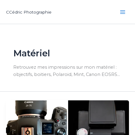
Aller
au
CCédric Photographie
contenu
Matériel
Retrouvez mes impressions sur mon matériel :
objectifs, boitiers, Polaroid, Mint, Canon EOSR5…