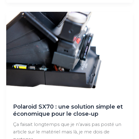
photo
:
les
appareils
que
j’utilise
vraiment
en
2026
Polaroid SX70 : une solution simple et
économique pour le close-up
Ça faisait longtemps que je n’avais pas posté un
article sur le matériel mais là, je me dois de