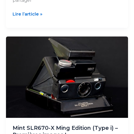
partager
Polaroid
Lire l’article »
SX70
:
une
solution
simple
et
économique
pour
le
close-
up
Mint SLR670-X Ming Edition (Type i) –