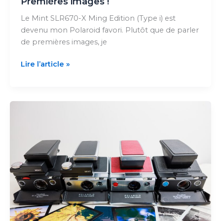
Premières images !
Le Mint SLR670-X Ming Edition (Type i) est
devenu mon Polaroid favori. Plutôt que de parler
de premières images, je
Mint
Lire l’article »
SLR670-
X
Ming
Edition
(Type
i)
–
Premières
images
!