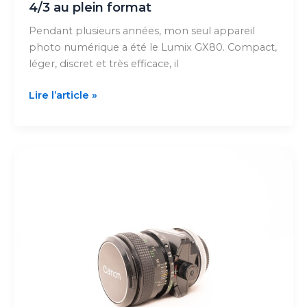
4/3 au plein format
Pendant plusieurs années, mon seul appareil
photo numérique a été le Lumix GX80. Compact,
léger, discret et très efficace, il
Canon
Lire l’article »
EOS
R5
:
passer
d’un
hybride
4/3
au
plein
format