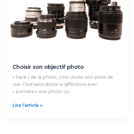
:
un
objectif
unique
Choisir son objectif photo
« Faire » de la photo, c’est choisir son point de
vue. C’est sans doute la différence avec
« prendre » une photo où
Choisir
Lire l’article »
son
objectif
photo