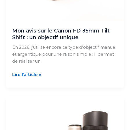
Mon avis sur le Canon FD 35mm Tilt-
Shift : un objectif unique
En 2026, j’utilise encore ce type d’objectif manuel
et argentique pour une raison simple : il permet
de réaliser un
Mon
Lire l’article »
avis
sur
le
Canon
FD
35mm
Tilt-
Shift