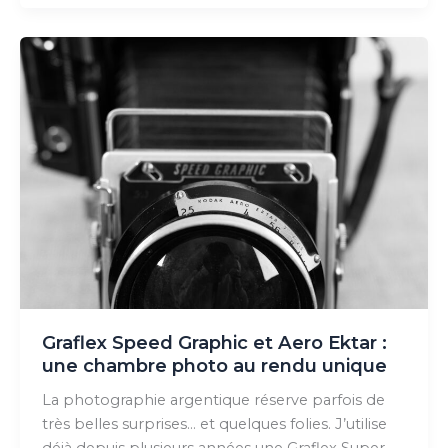
Polaroid,
le
i2
Graflex Speed Graphic et Aero Ektar :
une chambre photo au rendu unique
La photographie argentique réserve parfois de
très belles surprises… et quelques folies. J’utilise
déjà depuis plusieurs années une Graflex Super