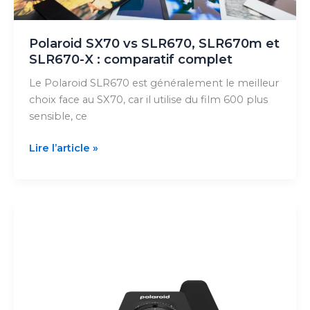
Polaroid SX70 vs SLR670, SLR670m et
SLR670-X : comparatif complet
Le Polaroid SLR670 est généralement le meilleur
choix face au SX70, car il utilise du film 600 plus
sensible, ce
Polaroid
Lire l’article »
SX70
vs
SLR670,
SLR670m
et
SLR670-
X
:
comparatif