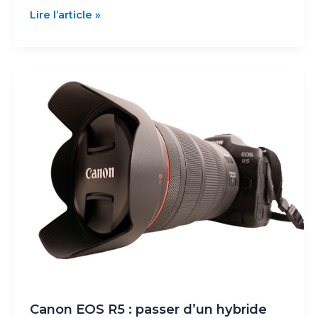
Lomography
Lire l’article »
New
Petzval
55mm
f/1.7
MKII
:
test
et
avis
sur
Canon
EOS
R5
Canon EOS R5 : passer d’un hybride