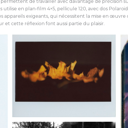
ermettent de travailler avec davantage de précision sur 
es utilise en plan-film 4×5, pellicule 120, avec dos Polaro
 des appareils exigeants, qui nécessitent la mise en œuv
t cette réflexion font aussi partie du plaisir.