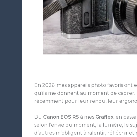
En 2026, mes appareils photo favoris ont e
qu’ils me donnent au moment de cadrer. C
récemment pour leur rendu, leur ergonomie 
Du
Canon EOS R5
à mes
Graflex
, en pass
selon l’envie du moment, la lumière, le 
d’autres m’obligent à ralentir, réfléchir 