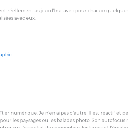
ent réellement aujourd’hui, avec pour chacun quelques 
lisées avec eux.
aphic
er numérique. Je n’en ai pas d’autre. Il est réactif et p
e pour les paysages ou les balades photo. Son autofocus re
 sur l’essentiel : la composition, les lignes et l’émotio