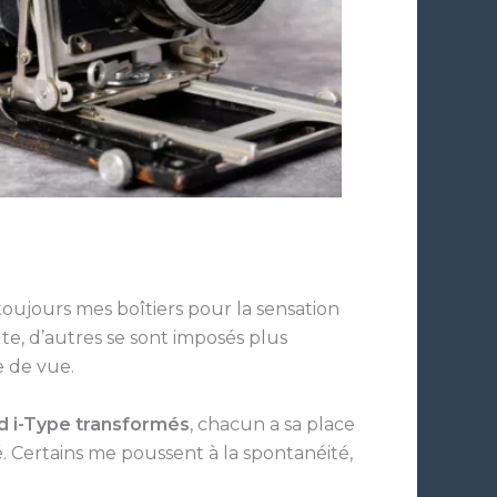
toujours mes boîtiers pour la sensation
e, d’autres se sont imposés plus
e de vue.
d i-Type transformés
, chacun a sa place
 Certains me poussent à la spontanéité,