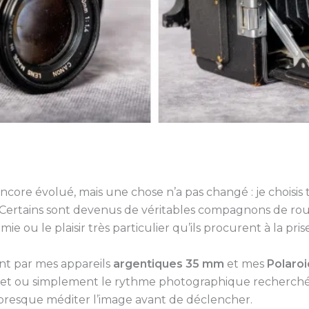
ncore évolué, mais une chose n’a pas changé : je choisis 
ertains sont devenus de véritables compagnons de rout
ou le plaisir très particulier qu’ils procurent à la pris
ant par mes appareils
argentiques 35 mm
et mes
Polaroi
sujet ou simplement le rythme photographique recherché.
et presque méditer l’image avant de déclencher.