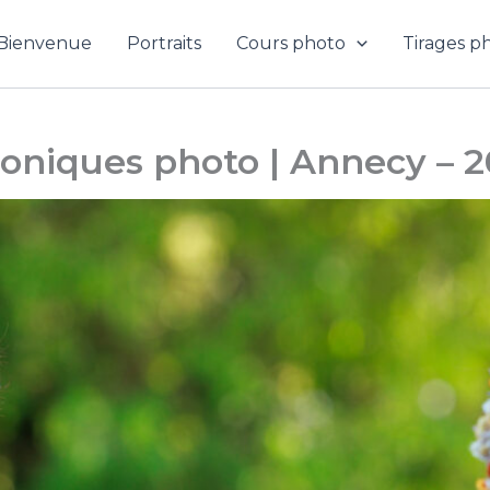
Bienvenue
Portraits
Cours photo
Tirages p
oniques photo | Annecy – 