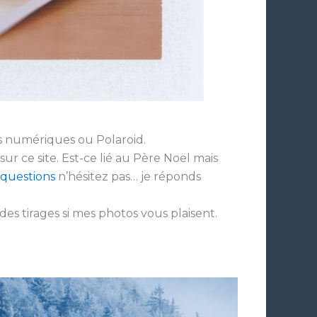
s numériques ou Polaroid.
r ce site. Est-ce lié au Père Noël mais
questions
n’hésitez pas… je réponds
es tirages si mes photos vous plaisent.