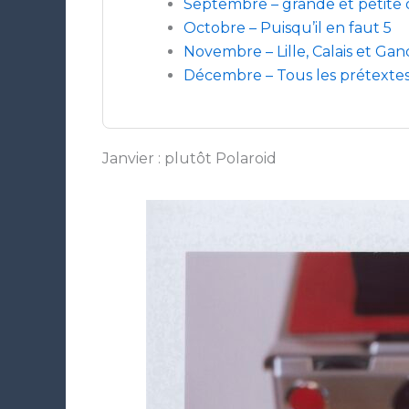
Septembre – grande et petite
Octobre – Puisqu’il en faut 5
Novembre – Lille, Calais et Gan
Décembre – Tous les prétexte
Janvier : plutôt Polaroid